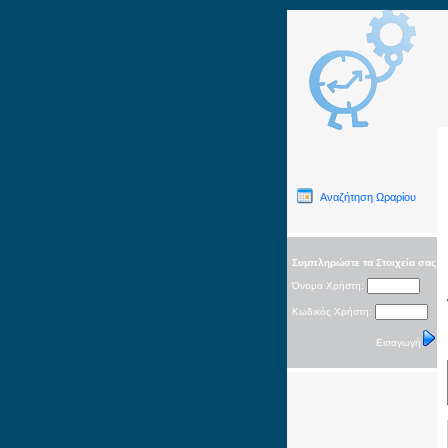
Αναζήτηση Ωραρίου
Συμπληρώστε τα Στοιχεία σας
Όνομα Χρήστη:
Κωδικός Χρήστη:
Εισαγωγή