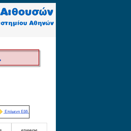
Επόμενη Εβδ.