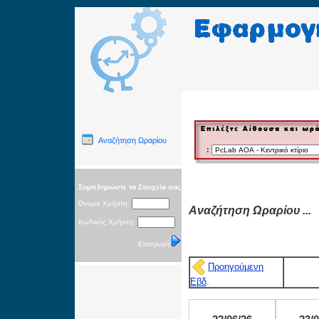
Αναζήτηση Ωραρίου
:
Συμπληρώστε τα Στοιχεία σας
Όνομα Χρήστη:
Αναζήτηση Ωραρίου ...
Κωδικός Χρήστη:
Εισαγωγή
Προηγούμενη
Εβδ
.