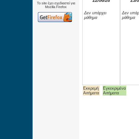
22/06/26
23/0
Το site έχει σχεδιαστεί για
Mozilla Firefox
Δεν υπάρχει
Δεν υπάρ
μάθημα
μάθημα
Εκκρεμή
Εγκεκριμένα
Αιτήματα
Αιτήματα