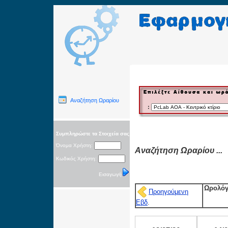
Αναζήτηση Ωραρίου
:
Συμπληρώστε τα Στοιχεία σας
Όνομα Χρήστη:
Αναζήτηση Ωραρίου ...
Κωδικός Χρήστη:
Εισαγωγή
Ωρολόγ
Προηγούμενη
Εβδ
.