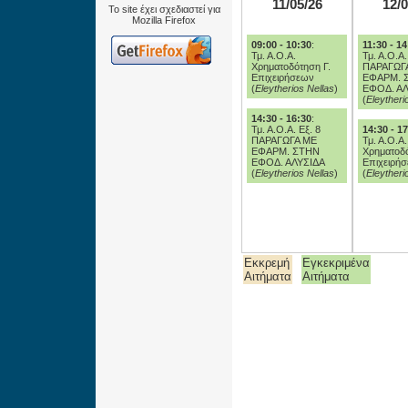
11/05/26
12/0
Το site έχει σχεδιαστεί για
Mozilla Firefox
09:00 - 10:30
:
11:30 - 14
Τμ. Α.Ο.Α.
Τμ. Α.Ο.Α.
Χρηματοδότηση Γ.
ΠΑΡΑΓΩΓ
Επιχειρήσεων
ΕΦΑΡΜ. 
(
Eleytherios Nellas
)
ΕΦΟΔ. ΑΛ
(
Eleytheri
14:30 - 16:30
:
Τμ. Α.Ο.Α. Eξ. 8
14:30 - 1
ΠΑΡΑΓΩΓΑ ΜΕ
Τμ. Α.Ο.Α.
ΕΦΑΡΜ. ΣΤΗΝ
Χρηματοδό
ΕΦΟΔ. ΑΛΥΣΙΔΑ
Επιχειρή
(
Eleytherios Nellas
)
(
Eleytheri
Εκκρεμή
Εγκεκριμένα
Αιτήματα
Αιτήματα