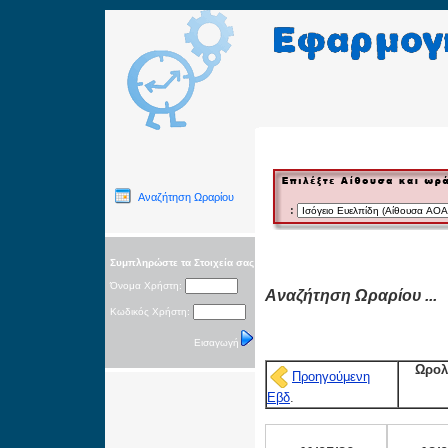
Αναζήτηση Ωραρίου
:
Συμπληρώστε τα Στοιχεία σας
Όνομα Χρήστη:
Αναζήτηση Ωραρίου ...
Κωδικός Χρήστη:
Εισαγωγή
Ωρολ
Προηγούμενη
Εβδ
.